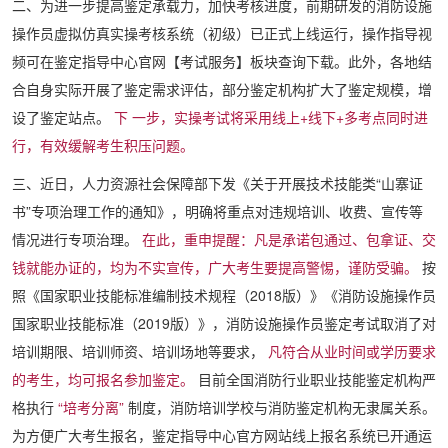
二、为进一步提高鉴定承载力，加快考核进度，前期研发的消防设施
操作员虚拟仿真实操考核系统（初级）已正式上线运行，操作指导视
频可在鉴定指导中心官网【考试服务】板块查询下载。此外，各地结
合自身实际开展了鉴定需求评估，部分鉴定机构扩大了鉴定规模，增
设了鉴定站点。
下
一步，实操考试将采用线上+线下+多考点同时进
行，有效缓解考生积压问题。
三、近日，人力资源社会保障部下发《关于开展技术技能类“山寨证
书”专项治理工作的通知》，明确将重点对违规培训、收费、宣传等
情况进行专项治理。
在此，重申提醒：凡是承诺包通过、包拿证、交
钱就能办证的，均为不实宣传，广大考生要提高警惕，谨防受骗。
按
照《国家职业技能标准编制技术规程（2018版）》《消防设施操作员
国家职业技能标准（2019版）》，消防设施操作员鉴定考试取消了对
培训期限、培训师资、培训场地等要求，
凡符合从业时间或学历要求
的考生，均可报名参加鉴定。
目前全国消防行业职业技能鉴定机构严
格执行
“培考分离”
制度，消防培训学校与消防鉴定机构无隶属关系。
为方便广大考生报名，鉴定指导中心官方网站线上报名系统已开通运