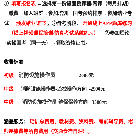
①
填写报名表
→选择第一阶段面授课程/网课（每月排期）
→缴费→加入班群→参加培训→国考预约排序→参加结业考
试→
颁发结业证书
；②备考阶段：
开通线上APP题库练习
→（线上视频课程培训/仿真考试系统练习）
→③参加理论
+实操国考（同一天）→领取资格证书。
收费标准
消防设施操作员
初级
-2600元
中级
消防设施操作员-监控操作方向 -2900元
中级
消防设施操作员-维保保养方向 -3500元
涵盖服务：
培训总费用、教材费、资料费、考前辅导费、老
师差旅费等所有费用（交通食宿自理）。